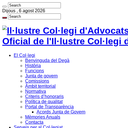
Dijous , 6 agost 2026
Oficial de l'Il·lustre Col·le
El Col·legi
Benvinguda del Degà
Història
Funcions
Junta de govern
Comissions
Àmbit territorial
Normativa
Criteris d’honoraris
Política de qualitat
Portal de Transparència
Acords Junta de Govern
Mèmories Anuals
Contacta
Serveis per al Col·legiat