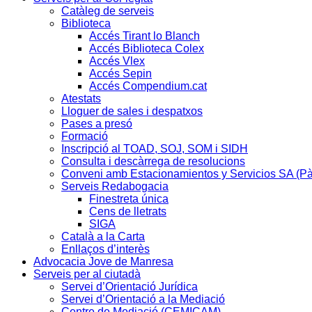
Catàleg de serveis
Biblioteca
Accés Tirant lo Blanch
Accés Biblioteca Colex
Accés Vlex
Accés Sepin
Accés Compendium.cat
Atestats
Lloguer de sales i despatxos
Pases a presó
Formació
Inscripció al TOAD, SOJ, SOM i SIDH
Consulta i descàrrega de resolucions
Conveni amb Estacionamientos y Servicios SA (P
Serveis Redabogacia
Finestreta única
Cens de lletrats
SIGA
Català a la Carta
Enllaços d’interès
Advocacia Jove de Manresa
Serveis per al ciutadà
Servei d’Orientació Jurídica
Servei d’Orientació a la Mediació
Centre de Mediació (CEMICAM)