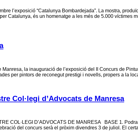
embre l’exposició “Catalunya Bombardejada”. La mostra, produï
t per Catalunya, és un homenatge a les més de 5.000 víctimes m
a
de Manresa, la inauguració de l’exposició del II Concurs de Pintu
es per pintors de reconegut prestigi i novells, propers a la loc
ustre Col·legi d’Advocats de Manresa
OL·LEGI D’ADVOCATS DE MANRESA BASE 1. Podran participa
bració del concurs serà el pròxim divendres 3 de juliol. El cer