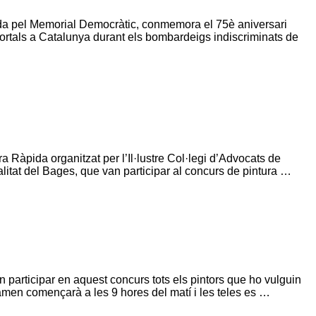
da pel Memorial Democràtic, conmemora el 75è aniversari
ortals a Catalunya durant els bombardeigs indiscriminats de
ra Ràpida organitzat per l’Il·lustre Col·legi d’Advocats de
alitat del Bages, que van participar al concurs de pintura …
r en aquest concurs tots els pintors que ho vulguin
tamen començarà a les 9 hores del matí i les teles es …