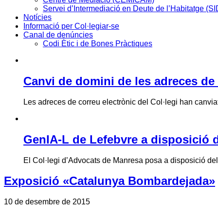
Servei d’Intermediació en Deute de l’Habitatge (S
Notícies
Informació per Col·legiar-se
Canal de denúncies
Codi Ètic i de Bones Pràctiques
Canvi de domini de les adreces de 
Les adreces de correu electrònic del Col·legi han canviat 
GenIA-L de Lefebvre a disposició d
El Col·legi d’Advocats de Manresa posa a disposició de
Exposició «Catalunya Bombardejada»
10 de desembre de 2015