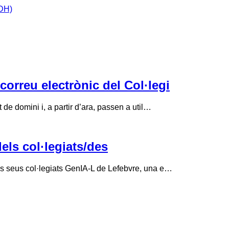
IDH)
correu electrònic del Col·legi
de domini i, a partir d’ara, passen a util…
els col·legiats/des
ls seus col·legiats GenIA-L de Lefebvre, una e…