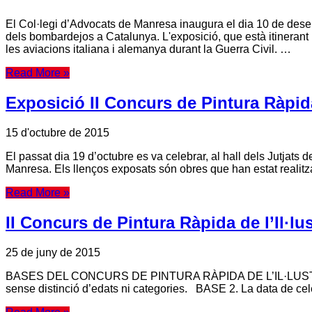
El Col·legi d’Advocats de Manresa inaugura el dia 10 de des
dels bombardejos a Catalunya. L'exposició, que està itineran
les aviacions italiana i alemanya durant la Guerra Civil. …
Read More »
Exposició II Concurs de Pintura Ràpid
15 d'octubre de 2015
El passat dia 19 d’octubre es va celebrar, al hall dels Jutjats 
Manresa. Els llenços exposats són obres que han estat realitzad
Read More »
II Concurs de Pintura Ràpida de l’Il·l
25 de juny de 2015
BASES DEL CONCURS DE PINTURA RÀPIDA DE L’IL·LUSTRE C
sense distinció d’edats ni categories. BASE 2. La data de cele