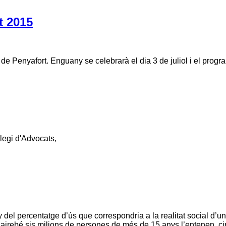
t 2015
de Penyafort. Enguany se celebrarà el dia 3 de juliol i el progr
·legi d'Advocats,
luny del percentatge d’ús que correspondria a la realitat social d
airebé sis milions de persones de més de 15 anys l’entenen, cin