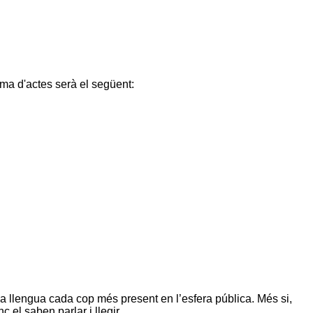
ama d'actes serà el següent:
’una llengua cada cop més present en l’esfera pública. Més si,
c el saben parlar i llegir …