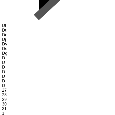
Dl
Dt
Dc
Dj
Dv
Ds
Dg
D
D
D
D
D
D
D
27
28
29
30
31
1