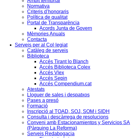
Àmbit territorial
Normativa
Criteris d’honoraris
Política de qualitat
Portal de Transparència
Acords Junta de Govern
Mèmories Anuals
Contacta
Serveis per al Col·legiat
Catàleg de serveis
Biblioteca
Accés Tirant lo Blanch
Accés Biblioteca Colex
Accés Vlex
Accés Sepin
Accés Compendium.cat
Atestats
Lloguer de sales i despatxos
Pases a presó
Formació
Inscripció al TOAD, SOJ, SOM i SIDH
Consulta i descàrrega de resolucions
Conveni amb Estacionamientos y Servicios SA
(Pàrquing La Reforma)
Serveis Redabogacia