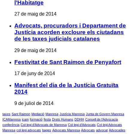
l’Habitatge
27 de maig de 2014
Advocats, procuradors i Departament de
Justícia acorden excloure els ciutadans
de les taxes judicials catalanes
29 de maig de 2014
Festivitat de Sant Raimon de Penyafort
17 de juny de 2014
Manifest del dia de la Justícia Gratuïta
2014
9 de juliol de 2014
taxes
Sant Raimon
Mediació
Manresa
Justícia Manresa
Junta de Govern Manresa
ICAManresa
icam
formació
festa
Drets Humans
DDHH
Consell de l'Advocacia
conferència
Col·legi d'Advocats de Manresa
Col·legi d'Advocats
Col·legi Advocats
Manresa
col·legi advocats
bages
Advocats Manresa
Advocats
advocat
Advocades