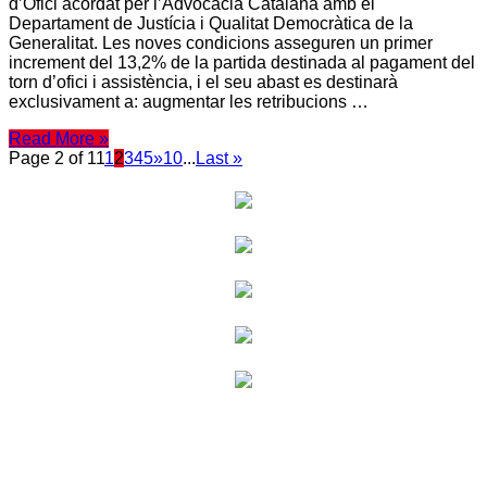
d’Ofici acordat per l’Advocacia Catalana amb el
Departament de Justícia i Qualitat Democràtica de la
Generalitat. Les noves condicions asseguren un primer
increment del 13,2% de la partida destinada al pagament del
torn d’ofici i assistència, i el seu abast es destinarà
exclusivament a: augmentar les retribucions …
Read More »
Page 2 of 11
1
2
3
4
5
»
10
...
Last »