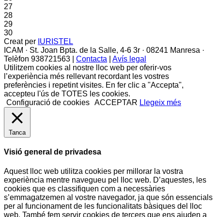
27
28
29
30
Creat per
IURISTEL
ICAM · St. Joan Bpta. de la Salle, 4-6 3r · 08241 Manresa ·
Telèfon 938721563 |
Contacta
|
Avís legal
Utilitzem cookies al nostre lloc web per oferir-vos
l’experiència més rellevant recordant les vostres
preferències i repetint visites. En fer clic a "Accepta",
accepteu l'ús de TOTES les cookies.
Configuració de cookies
ACCEPTAR
Llegeix més
Tanca
Visió general de privadesa
Aquest lloc web utilitza cookies per millorar la vostra
experiència mentre navegueu pel lloc web. D’aquestes, les
cookies que es classifiquen com a necessàries
s’emmagatzemen al vostre navegador, ja que són essencials
per al funcionament de les funcionalitats bàsiques del lloc
web. També fem servir cookies de tercers que ens ajuden a