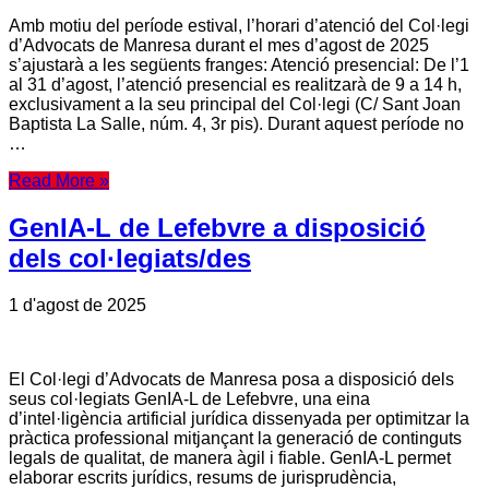
Amb motiu del període estival, l’horari d’atenció del Col·legi
d’Advocats de Manresa durant el mes d’agost de 2025
s’ajustarà a les següents franges: Atenció presencial: De l’1
al 31 d’agost, l’atenció presencial es realitzarà de 9 a 14 h,
exclusivament a la seu principal del Col·legi (C/ Sant Joan
Baptista La Salle, núm. 4, 3r pis). Durant aquest període no
…
Read More »
GenIA-L de Lefebvre a disposició
dels col·legiats/des
1 d'agost de 2025
El Col·legi d’Advocats de Manresa posa a disposició dels
seus col·legiats GenIA-L de Lefebvre, una eina
d’intel·ligència artificial jurídica dissenyada per optimitzar la
pràctica professional mitjançant la generació de continguts
legals de qualitat, de manera àgil i fiable. GenIA-L permet
elaborar escrits jurídics, resums de jurisprudència,