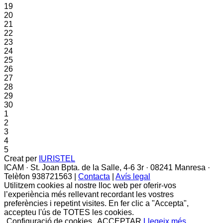
19
20
21
22
23
24
25
26
27
28
29
30
1
2
3
4
5
Creat per
IURISTEL
ICAM · St. Joan Bpta. de la Salle, 4-6 3r · 08241 Manresa ·
Telèfon 938721563 |
Contacta
|
Avís legal
Utilitzem cookies al nostre lloc web per oferir-vos
l’experiència més rellevant recordant les vostres
preferències i repetint visites. En fer clic a "Accepta",
accepteu l'ús de TOTES les cookies.
Configuració de cookies
ACCEPTAR
Llegeix més