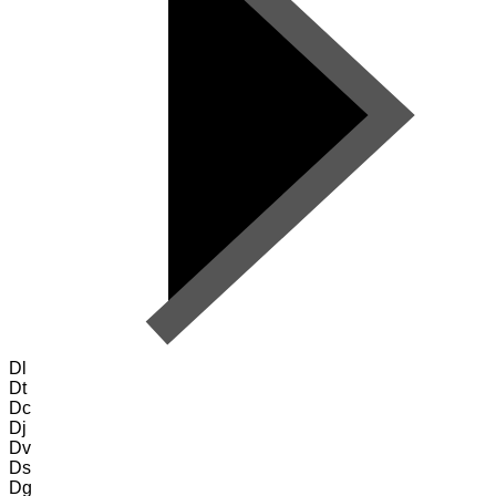
Dl
Dt
Dc
Dj
Dv
Ds
Dg