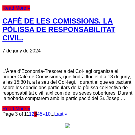
Read More »
CAFÈ DE LES COMISSIONS. LA
PÒLISSA DE RESPONSABILITAT
CIVIL.
7 de juny de 2024
L’Àrea d’Economia-Tresoreria del Col·legi organitza el
proper Cafè de Comissions, que tindrà lloc el dia 13 de juny,
a les 15:30 h, a la seu del Col·legi, i durant el que es tractarà
sobre les condicions particulars de la pòlissa col·lectiva de
responsabilitat civil, així com de les seves cobertures. Durant
la trobada comptarem amb la participació del Sr. Josep …
Read More »
Page 3 of 11
1
2
3
4
5
»
10
...
Last »