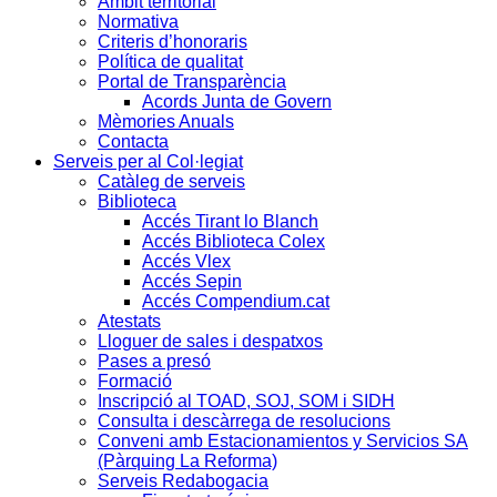
Àmbit territorial
Normativa
Criteris d’honoraris
Política de qualitat
Portal de Transparència
Acords Junta de Govern
Mèmories Anuals
Contacta
Serveis per al Col·legiat
Catàleg de serveis
Biblioteca
Accés Tirant lo Blanch
Accés Biblioteca Colex
Accés Vlex
Accés Sepin
Accés Compendium.cat
Atestats
Lloguer de sales i despatxos
Pases a presó
Formació
Inscripció al TOAD, SOJ, SOM i SIDH
Consulta i descàrrega de resolucions
Conveni amb Estacionamientos y Servicios SA
(Pàrquing La Reforma)
Serveis Redabogacia