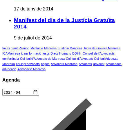
17 de juny de 2014
Manifest del dia de la Justícia Gratuïta
2014
9 de juliol de 2014
taxes
Sant Raimon
Mediació
Manresa
Justícia Manresa
Junta de Govern Manresa
ICAManresa
icam
formació
festa
Drets Humans
DDHH
Consell de l'Advocacia
conferència
Col·legi d'Advocats de Manresa
Col·legi d'Advocats
Col·legi Advocats
Manresa
col·legi advocats
bages
Advocats Manresa
Advocats
advocat
Advocades
advocada
Advocacia Manresa
Agenda