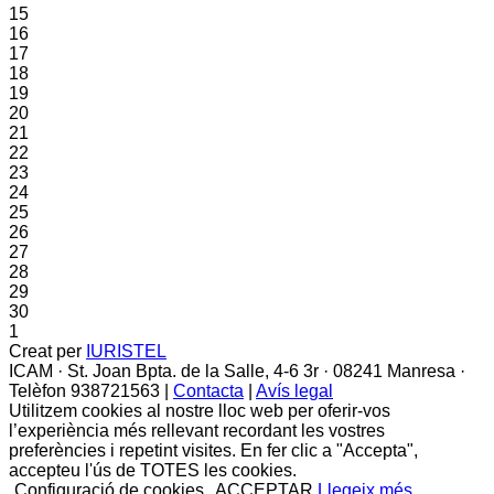
15
16
17
18
19
20
21
22
23
24
25
26
27
28
29
30
1
Creat per
IURISTEL
ICAM · St. Joan Bpta. de la Salle, 4-6 3r · 08241 Manresa ·
Telèfon 938721563 |
Contacta
|
Avís legal
Utilitzem cookies al nostre lloc web per oferir-vos
l’experiència més rellevant recordant les vostres
preferències i repetint visites. En fer clic a "Accepta",
accepteu l'ús de TOTES les cookies.
Configuració de cookies
ACCEPTAR
Llegeix més