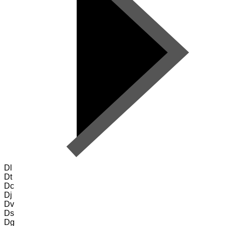
Dl
Dt
Dc
Dj
Dv
Ds
Dg