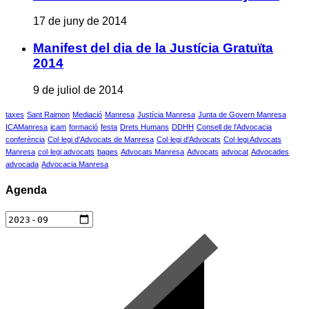
17 de juny de 2014
Manifest del dia de la Justícia Gratuïta
2014
9 de juliol de 2014
taxes
Sant Raimon
Mediació
Manresa
Justícia Manresa
Junta de Govern Manresa
ICAManresa
icam
formació
festa
Drets Humans
DDHH
Consell de l'Advocacia
conferència
Col·legi d'Advocats de Manresa
Col·legi d'Advocats
Col·legi Advocats
Manresa
col·legi advocats
bages
Advocats Manresa
Advocats
advocat
Advocades
advocada
Advocacia Manresa
Agenda