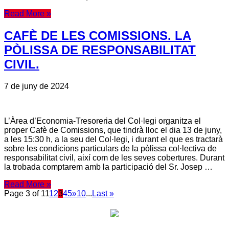
Read More »
CAFÈ DE LES COMISSIONS. LA
PÒLISSA DE RESPONSABILITAT
CIVIL.
7 de juny de 2024
L’Àrea d’Economia-Tresoreria del Col·legi organitza el
proper Cafè de Comissions, que tindrà lloc el dia 13 de juny,
a les 15:30 h, a la seu del Col·legi, i durant el que es tractarà
sobre les condicions particulars de la pòlissa col·lectiva de
responsabilitat civil, així com de les seves cobertures. Durant
la trobada comptarem amb la participació del Sr. Josep …
Read More »
Page 3 of 11
1
2
3
4
5
»
10
...
Last »