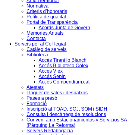
Àmbit territorial
Normativa
Criteris d’honoraris
Política de qualitat
Portal de Transparència
Acords Junta de Govern
Mèmories Anuals
Contacta
Serveis per al Col·legiat
Catàleg de serveis
Biblioteca
Accés Tirant lo Blanch
Accés Biblioteca Colex
Accés Vlex
Accés Sepin
Accés Compendium.cat
Atestats
Lloguer de sales i despatxos
Pases a presó
Formació
Inscripció al TOAD, SOJ, SOM i SIDH
Consulta i descàrrega de resolucions
Conveni amb Estacionamientos y Servicios SA
(Pàrquing La Reforma)
Serveis Redabogacia