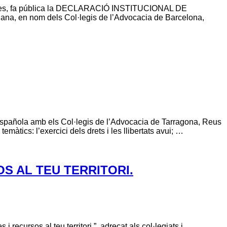
ocades, fa pública la DECLARACIÓ INSTITUCIONAL DE
 en nom dels Col·legis de l’Advocacia de Barcelona,
 Española amb els Col·legis de l’Advocacia de Tarragona, Reus
àtics: l’exercici dels drets i les llibertats avui; …
S AL TEU TERRITORI.
recursos al teu territori.”, adreçat als col·legiats i