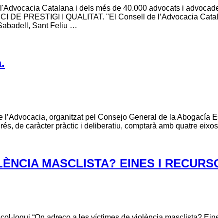
de l'Advocacia Catalana i dels més de 40.000 advocats i adv
RESTIGI I QUALITAT. "El Consell de l’Advocacia Catalana,
 Sabadell, Sant Feliu …
.
 de l’Advocacia, organitzat pel Consejo General de la Abogacía
, de caràcter pràctic i deliberatiu, comptarà amb quatre eixos tem
LÈNCIA MASCLISTA? EINES I RECURSO
l·loqui “On adreço a les víctimes de violència masclista? Eines i 