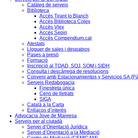
Catàleg de serveis
Biblioteca
Accés Tirant lo Blanch
Accés Biblioteca Colex
Accés Vlex
Accés Sepin
Accés Compendium.cat
Atestats
Lloguer de sales i despatxos
Pases a presó
Formació
Inscripció al TOAD, SOJ, SOM i SIDH
Consulta i descàrrega de resolucions
Conveni amb Estacionamientos y Servicios SA (P
Serveis Redabogacia
Finestreta única
Cens de lletrats
SIGA
Català a la Carta
Enllaços d’interès
Advocacia Jove de Manresa
Serveis per al ciutadà
Servei d’Orientació Jurídica
Servei d’Orientació a la Mediació
Centre de Mediació (CEMICAM)