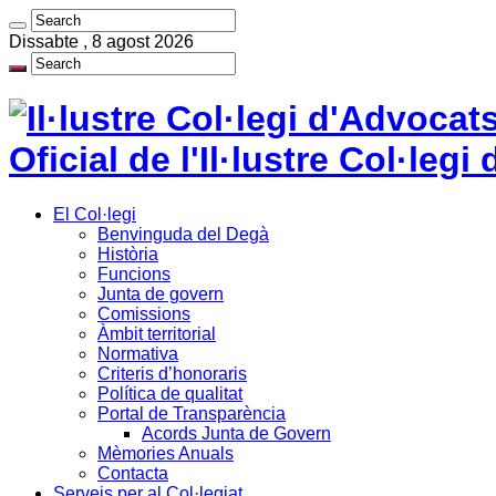
Dissabte , 8 agost 2026
Oficial de l'Il·lustre Col·le
El Col·legi
Benvinguda del Degà
Història
Funcions
Junta de govern
Comissions
Àmbit territorial
Normativa
Criteris d’honoraris
Política de qualitat
Portal de Transparència
Acords Junta de Govern
Mèmories Anuals
Contacta
Serveis per al Col·legiat