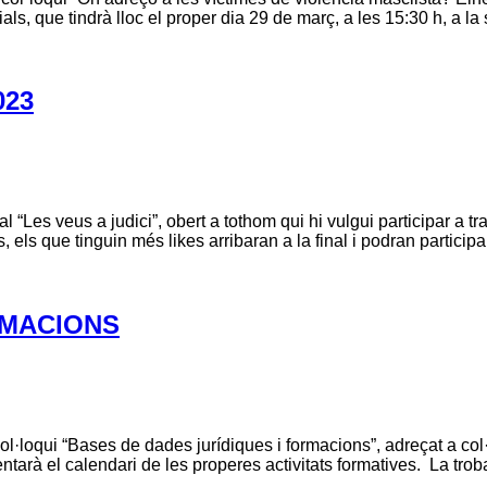
als, que tindrà lloc el proper dia 29 de març, a les 15:30 h, a l
023
 “Les veus a judici”, obert a tothom qui hi vulgui participar a
els que tinguin més likes arribaran a la final i podran participa
RMACIONS
l·loqui “Bases de dades jurídiques i formacions”, adreçat a col·l
arà el calendari de les properes activitats formatives. La troba