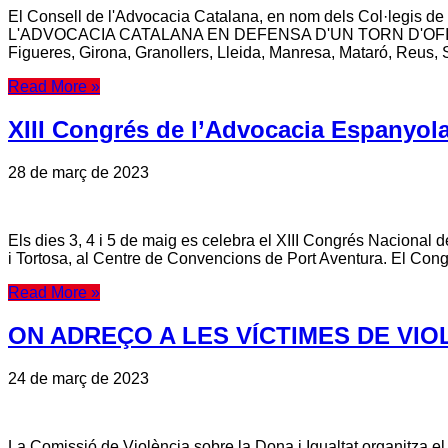
El Consell de l'Advocacia Catalana, en nom dels Col·legis 
L'ADVOCACIA CATALANA EN DEFENSA D'UN TORN D'OFICI DE P
Figueres, Girona, Granollers, Lleida, Manresa, Mataró, Reus,
Read More »
XIII Congrés de l’Advocacia Espanyola
28 de març de 2023
Els dies 3, 4 i 5 de maig es celebra el XIII Congrés Nacional
i Tortosa, al Centre de Convencions de Port Aventura. El Congrés
Read More »
ON ADREÇO A LES VÍCTIMES DE VIO
24 de març de 2023
La Comissió de Violència sobre la Dona i Igualtat organitza el co