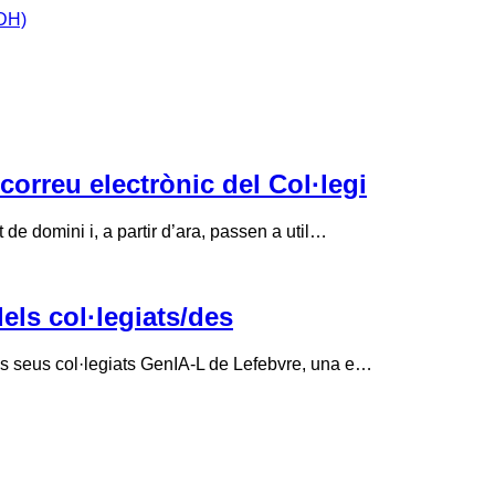
IDH)
correu electrònic del Col·legi
de domini i, a partir d’ara, passen a util…
els col·legiats/des
ls seus col·legiats GenIA-L de Lefebvre, una e…