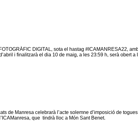
S FOTOGRÀFIC DIGITAL, sota el hastag #ICAMANRESA22, amb mo
abril i finalitzarà el dia 10 de maig, a les 23:59 h, serà obert a
ats de Manresa celebrarà l’acte solemne d’imposició de togues, e
e l’ICAManresa, que tindrà lloc a Món Sant Benet.