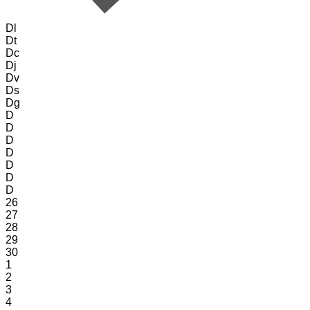
Dl
Dt
Dc
Dj
Dv
Ds
Dg
D
D
D
D
D
D
D
26
27
28
29
30
1
2
3
4