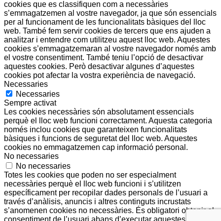
cookies que es classifiquen com a necessàries
s’emmagatzemen al vostre navegador, ja que són essencials
per al funcionament de les funcionalitats bàsiques del lloc
web. També fem servir cookies de tercers que ens ajuden a
analitzar i entendre com utilitzeu aquest lloc web. Aquestes
cookies s’emmagatzemaran al vostre navegador només amb
el vostre consentiment. També teniu l’opció de desactivar
aquestes cookies. Però desactivar algunes d’aquestes
cookies pot afectar la vostra experiència de navegació.
Necessaries
Necessaries
Sempre activat
Les cookies necessàries són absolutament essencials
perquè el lloc web funcioni correctament. Aquesta categoria
només inclou cookies que garanteixen funcionalitats
bàsiques i funcions de seguretat del lloc web. Aquestes
cookies no emmagatzemen cap informació personal.
No necessaries
No necessaries
Totes les cookies que poden no ser especialment
necessàries perquè el lloc web funcioni i s’utilitzen
específicament per recopilar dades personals de l’usuari a
través d’anàlisis, anuncis i altres continguts incrustats
s’anomenen cookies no necessàries. És obligatori obtenir el
consentiment de l’usuari abans d’executar aquestes cookies