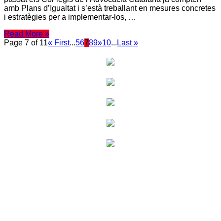
amb Plans d’Igualtat i s’està treballant en mesures concretes
i estratègies per a implementar-los, …
Read More »
Page 7 of 11
« First
...
5
6
7
8
9
»
10
...
Last »