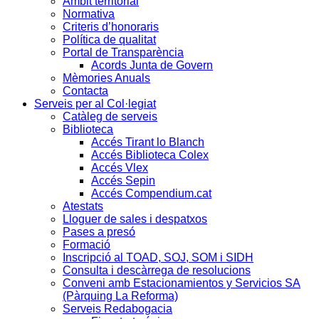
Àmbit territorial
Normativa
Criteris d’honoraris
Política de qualitat
Portal de Transparència
Acords Junta de Govern
Mèmories Anuals
Contacta
Serveis per al Col·legiat
Catàleg de serveis
Biblioteca
Accés Tirant lo Blanch
Accés Biblioteca Colex
Accés Vlex
Accés Sepin
Accés Compendium.cat
Atestats
Lloguer de sales i despatxos
Pases a presó
Formació
Inscripció al TOAD, SOJ, SOM i SIDH
Consulta i descàrrega de resolucions
Conveni amb Estacionamientos y Servicios SA
(Pàrquing La Reforma)
Serveis Redabogacia