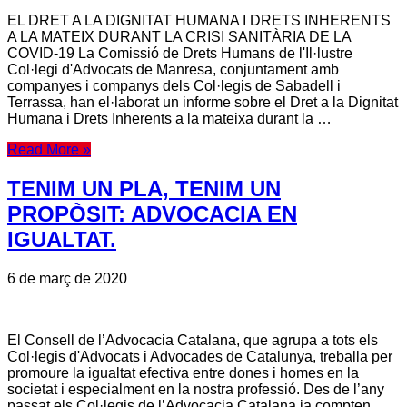
EL DRET A LA DIGNITAT HUMANA I DRETS INHERENTS
A LA MATEIX DURANT LA CRISI SANITÀRIA DE LA
COVID-19 La Comissió de Drets Humans de l'Il·lustre
Col·legi d'Advocats de Manresa, conjuntament amb
companyes i companys dels Col·legis de Sabadell i
Terrassa, han el·laborat un informe sobre el Dret a la Dignitat
Humana i Drets Inherents a la mateixa durant la …
Read More »
TENIM UN PLA, TENIM UN
PROPÒSIT: ADVOCACIA EN
IGUALTAT.
6 de març de 2020
El Consell de l’Advocacia Catalana, que agrupa a tots els
Col·legis d'Advocats i Advocades de Catalunya, treballa per
promoure la igualtat efectiva entre dones i homes en la
societat i especialment en la nostra professió. Des de l’any
passat els Col·legis de l’Advocacia Catalana ja compten