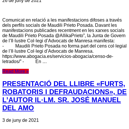
26 de juny de 2021
Comunicat en relació a les manifestacions difoses a través
dels perfils socials de Maudili Prieto Posada. Davant les
manifestacions publicades recentment en les xarxes socials
de Maudili Prieto Posada @AllikaPrieto”, la Junta de Govern
de l’Il·lustre Col·legi d’Advocats de Manresa manifesta:
- Maudili Prieto Posada no forma part del cens col·legial
de l’Il·lustre Col·legi d’Advocats de Manresa.
https://www.abogacia.es/servicios-abogacia/censo-de-
letrados/” - En …
Read More »
PRESENTACIÓ DEL LLIBRE «FURTS,
ROBATORIS I DEFRAUDACIONS», DE
L’AUTOR IL·LM. SR. JOSÉ MANUEL
DEL AMO
3 de juny de 2021