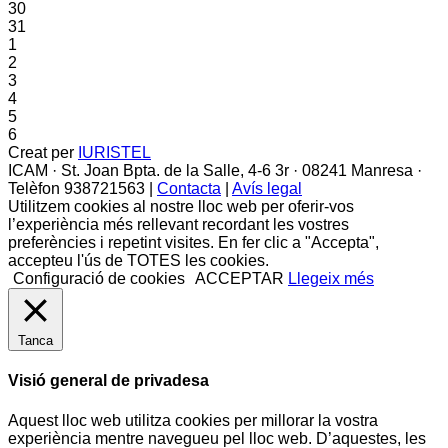
30
31
1
2
3
4
5
6
Creat per
IURISTEL
ICAM · St. Joan Bpta. de la Salle, 4-6 3r · 08241 Manresa ·
Telèfon 938721563 |
Contacta
|
Avís legal
Utilitzem cookies al nostre lloc web per oferir-vos
l’experiència més rellevant recordant les vostres
preferències i repetint visites. En fer clic a "Accepta",
accepteu l'ús de TOTES les cookies.
Configuració de cookies
ACCEPTAR
Llegeix més
Tanca
Visió general de privadesa
Aquest lloc web utilitza cookies per millorar la vostra
experiència mentre navegueu pel lloc web. D’aquestes, les