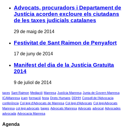
Advocats, procuradors i Departament de
Justícia acorden excloure els ciutadans
de les taxes judicials catalanes
29 de maig de 2014
Festivitat de Sant Raimon de Penyafort
17 de juny de 2014
Manifest del dia de la Justícia Gratuïta
2014
9 de juliol de 2014
taxes
Sant Raimon
Mediació
Manresa
Justícia Manresa
Junta de Govern Manresa
ICAManresa
icam
formació
festa
Drets Humans
DDHH
Consell de l'Advocacia
conferència
Col·legi d'Advocats de Manresa
Col·legi d'Advocats
Col·legi Advocats
Manresa
col·legi advocats
bages
Advocats Manresa
Advocats
advocat
Advocades
advocada
Advocacia Manresa
Agenda