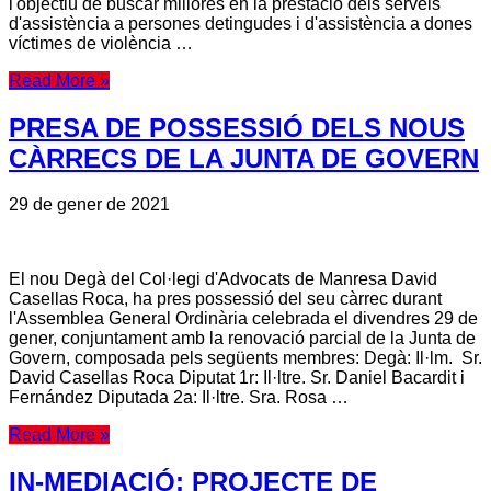
l'objectiu de buscar millores en la prestació dels serveis
d'assistència a persones detingudes i d'assistència a dones
víctimes de violència …
Read More »
PRESA DE POSSESSIÓ DELS NOUS
CÀRRECS DE LA JUNTA DE GOVERN
29 de gener de 2021
El nou Degà del Col·legi d'Advocats de Manresa David
Casellas Roca, ha pres possessió del seu càrrec durant
l'Assemblea General Ordinària celebrada el divendres 29 de
gener, conjuntament amb la renovació parcial de la Junta de
Govern, composada pels següents membres: Degà: Il·lm. Sr.
David Casellas Roca Diputat 1r: Il·ltre. Sr. Daniel Bacardit i
Fernández Diputada 2a: Il·ltre. Sra. Rosa …
Read More »
IN-MEDIACIÓ: PROJECTE DE