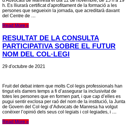
d'Advocats de Manresa el dia 12 de novembre, de 15 h a 19
h. Es lliurarà certificat d'aprofitament de la formació a les
persones que segueixin la jornada, que acreditarà davant
del Centre de …
Read More »
RESULTAT DE LA CONSULTA
PARTICIPATIVA SOBRE EL FUTUR
NOM DEL COL·LEGI
29 d'octubre de 2021
Fruit del debat intern que molts Col·legis professionals han
tingut els darrers temps a fi d’assegurar la inclusivitat de
totes les persones que en formen part, i que cap d’elles es
pugui sentir exclosa per raó del nom de la institució, la Junta
de Govern del Col·legi d’Advocats de Manresa ha volgut
conèixer l’opinió dels seus col·legiats i col·legiades, i …
Read More »