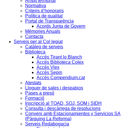
Àmbit territorial
Normativa
Criteris d’honoraris
Política de qualitat
Portal de Transparència
Acords Junta de Govern
Mèmories Anuals
Contacta
Serveis per al Col·legiat
Catàleg de serveis
Biblioteca
Accés Tirant lo Blanch
Accés Biblioteca Colex
Accés Vlex
Accés Sepin
Accés Compendium.cat
Atestats
Lloguer de sales i despatxos
Pases a presó
Formació
Inscripció al TOAD, SOJ, SOM i SIDH
Consulta i descàrrega de resolucions
Conveni amb Estacionamientos y Servicios SA
(Pàrquing La Reforma)
Serveis Redabogacia