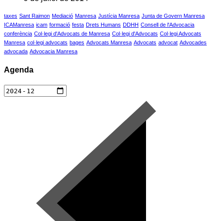
taxes
Sant Raimon
Mediació
Manresa
Justícia Manresa
Junta de Govern Manresa
ICAManresa
icam
formació
festa
Drets Humans
DDHH
Consell de l'Advocacia
conferència
Col·legi d'Advocats de Manresa
Col·legi d'Advocats
Col·legi Advocats
Manresa
col·legi advocats
bages
Advocats Manresa
Advocats
advocat
Advocades
advocada
Advocacia Manresa
Agenda