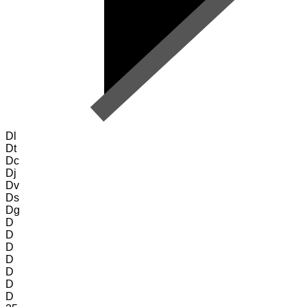
Dl
Dt
Dc
Dj
Dv
Ds
Dg
D
D
D
D
D
D
D