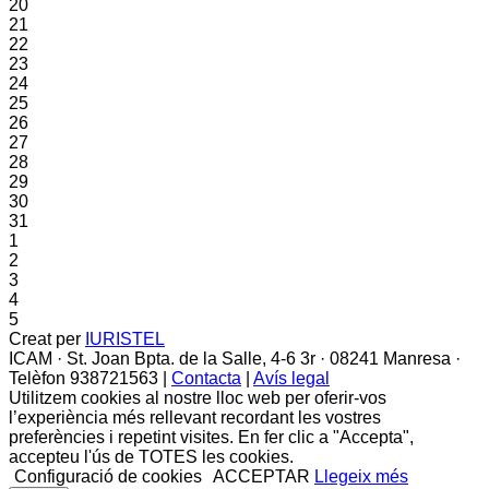
20
21
22
23
24
25
26
27
28
29
30
31
1
2
3
4
5
Creat per
IURISTEL
ICAM · St. Joan Bpta. de la Salle, 4-6 3r · 08241 Manresa ·
Telèfon 938721563 |
Contacta
|
Avís legal
Utilitzem cookies al nostre lloc web per oferir-vos
l’experiència més rellevant recordant les vostres
preferències i repetint visites. En fer clic a "Accepta",
accepteu l'ús de TOTES les cookies.
Configuració de cookies
ACCEPTAR
Llegeix més