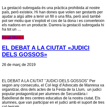
La gestació subrogada és una pràctica prohibida al nostre
país, però existeix. Hi han dones que volen ser gestants per
ajudar a algú altre a tenir un fill o una filla, però això també
pot ser motiu que s’exploti el cos de la dona i es converteixin
els nadons en un producte. Darrera la gestació subrogada hi
ha tot un …
Read More »
EL DEBAT A LA CIUTAT «JUDICI
DELS GOSSOS»
26 de març de 2019
EL DEBAT A LA CIUTAT "JUDICI DELS GOSSOS" Per
segon any consecutiu, el Col·legi d’Advocats de Manresa va
organitzar, dins dels actes de la Festa de la Llum, un judici
popular protagonitzat per alumnes de Secundària i
Batxillerat de tres centres educatius de la nostra ciutat. Els
alumnes, que van participar en el judici amb el suport de tres
col·legiats …