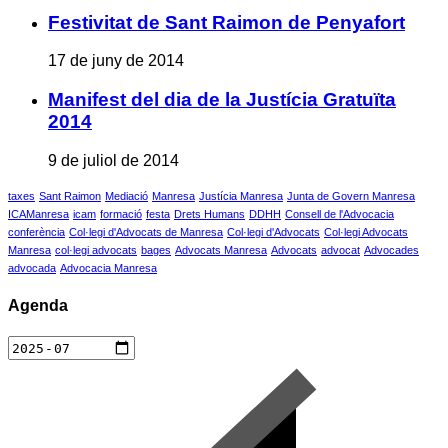
Festivitat de Sant Raimon de Penyafort
17 de juny de 2014
Manifest del dia de la Justícia Gratuïta
2014
9 de juliol de 2014
taxes
Sant Raimon
Mediació
Manresa
Justícia Manresa
Junta de Govern Manresa
ICAManresa
icam
formació
festa
Drets Humans
DDHH
Consell de l'Advocacia
conferència
Col·legi d'Advocats de Manresa
Col·legi d'Advocats
Col·legi Advocats
Manresa
col·legi advocats
bages
Advocats Manresa
Advocats
advocat
Advocades
advocada
Advocacia Manresa
Agenda