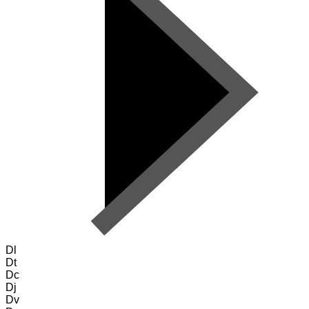
Dl
Dt
Dc
Dj
Dv