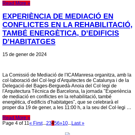
Read More »
EXPERIÈNCIA DE MEDIACIÓ EN
CONFLICTES EN LA REHABILITACIÓ,
TAMBÉ ENERGÈTICA, D’EDIFICIS
D’HABITATGES
15 de gener de 2024
La Comissió de Mediació de l'ICAManresa organitza, amb la
col·laboració del Col·legi d'Arquitectes de Catalunya i de la
Delegació del Bages-Berguedà-Anoia del Col·legi de
l'Arquitectura Tècnica de Barcelona, la jornada "Experiència
de mediació en conflictes en la rehabilitació, també
energètica, d'edificis d'habitatges", que se celebrarà el
proper dia 19 de gener, a les 11:00 h, a la seu del Col·legi …
Read More »
Page 4 of 11
« First
...
2
3
4
5
6
»
10
...
Last »