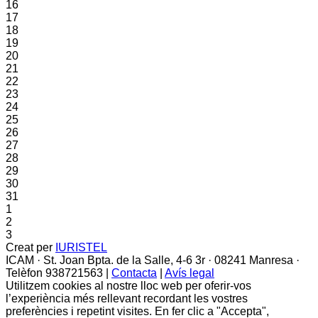
16
17
18
19
20
21
22
23
24
25
26
27
28
29
30
31
1
2
3
Creat per
IURISTEL
ICAM · St. Joan Bpta. de la Salle, 4-6 3r · 08241 Manresa ·
Telèfon 938721563 |
Contacta
|
Avís legal
Utilitzem cookies al nostre lloc web per oferir-vos
l’experiència més rellevant recordant les vostres
preferències i repetint visites. En fer clic a "Accepta",