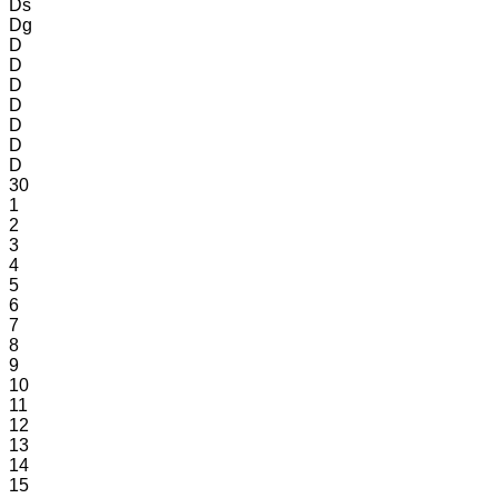
Ds
Dg
D
D
D
D
D
D
D
30
1
2
3
4
5
6
7
8
9
10
11
12
13
14
15