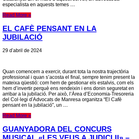
especialista en aquests temes …
Read More »
EL CAFÈ PENSANT EN LA
JUBILACIÓ
29 d'abril de 2024
Quan comencem a exercir, durant tota la nostra trajectòria
professional i quan s’acosta el final, sempre tenim present la
mateixa qüestió: com hem de gestionar els estalvis, com els
hem d’invertir perquè ens rendeixin i ens donin seguretat en
arribar a la jubilació. Per això, l’Àrea d’Economia-Tresoreria
del Col·legi d'Advocats de Manresa organitza “El Cafè
pensant en la jubilació”, un …
Read More »
GUANYADORA DEL CONCURS
MUSICAL «LES VEUS A JUDICI II» –