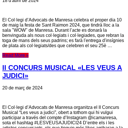
18 d'abril de 2024
El Col·legi d’Advocats de Manresa celebra el proper dia 10
de maig la festa de Sant Raimon 2024, que tindrà lloc a la
sala "WOW" de Manresa. Durant l’acte es donarà la
benvinguda als nous col·legiats i col·legiades, que rebran la
toga de mans dels seus padrins; es farà l'entrega d'insígnies
de plata als col·legiats/des que celebren el seu 25è …
Read More »
II CONCURS MUSICAL «LES VEUS A
JUDICI»
20 de març de 2024
El Col·legi d’Advocats de Manresa organitza el II Concurs
Musical “Les veus a judici”, obert a tothom qui hi vulgui
participar a través del compte d’Instagram @icamanresa,
sota el hashtag #LESVEUSAJUDICI24 D’entre els i les
artistes concursants, els que tinguin més likes arribaran a la