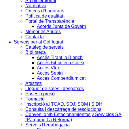
Àmbit territorial
Normativa
Criteris d’honoraris
Política de qualitat
Portal de Transparència
Acords Junta de Govern
Mèmories Anuals
Contacta
Serveis per al Col·legiat
Catàleg de serveis
Biblioteca
Accés Tirant lo Blanch
Accés Biblioteca Colex
Accés Vlex
Accés Sepin
Accés Compendium.cat
Atestats
Lloguer de sales i despatxos
Pases a presó
Formació
Inscripció al TOAD, SOJ, SOM i SIDH
Consulta i descàrrega de resolucions
Conveni amb Estacionamientos y Servicios SA
(Pàrquing La Reforma)
Serveis Redabogacia