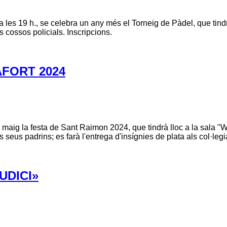
 les 19 h., se celebra un any més el Torneig de Pàdel, que tindr
ls cossos policials. Inscripcions.
FORT 2024
e maig la festa de Sant Raimon 2024, que tindrà lloc a la sala
s seus padrins; es farà l'entrega d'insígnies de plata als col·l
UDICI»