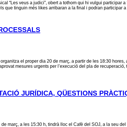
cal “Les veus a judici”, obert a tothom qui hi vulgui participa
que tinguin més likes arribaran a la final i podran participar a
 PROCESSALS
anitza el proper dia 20 de març, a partir de les 18:30 hores, a 
provat mesures urgents per l’execució del pla de recuperació, tr
NTACIÓ JURÍDICA, QÜESTIONS PRÀCTI
de març, a les 15:30 h, tindrà lloc el Cafè del SOJ, a la seu del 