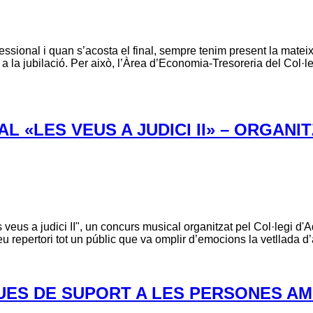
fessional i quan s’acosta el final, sempre tenim present la mate
r a la jubilació. Per això, l’Àrea d’Economia-Tresoreria del Col
«LES VEUS A JUDICI II» – ORGANI
veus a judici II", un concurs musical organitzat pel Col·legi d'
u repertori tot un públic que va omplir d’emocions la vetllada d
ES DE SUPORT A LES PERSONES AM