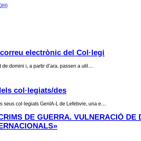
IDH)
correu electrònic del Col·legi
de domini i, a partir d’ara, passen a util…
els col·legiats/des
ls seus col·legiats GenIA-L de Lefebvre, una e…
CRIMS DE GUERRA. VULNERACIÓ DE 
TERNACIONALS»