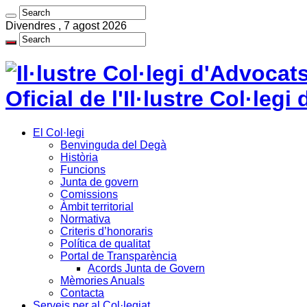
Divendres , 7 agost 2026
Oficial de l'Il·lustre Col·le
El Col·legi
Benvinguda del Degà
Història
Funcions
Junta de govern
Comissions
Àmbit territorial
Normativa
Criteris d’honoraris
Política de qualitat
Portal de Transparència
Acords Junta de Govern
Mèmories Anuals
Contacta
Serveis per al Col·legiat