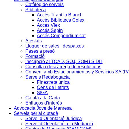
Catàleg de serveis
Biblioteca
Accés Tirant lo Blanch
Accés Biblioteca Colex
Accés Vlex
Accés Sepin
Accés Compendium.cat
Atestats
Lloguer de sales i despatxos
Pases a presó
Formació
Inscripció al TOAD, SOJ, SOM i SIDH
Consulta i descàrrega de resolucions
Conveni amb Estacionamientos y Servicios SA (P
Serveis Redabogacia
Finestreta única
Cens de lletrats
SIGA
Català a la Carta
Enllaços d’interès
Advocacia Jove de Manresa
Serveis per al ciutadà
Servei d’Orientació Jurídica
Servei d’Orientació a la Mediació
Centre de Mediació (CEMICAM)